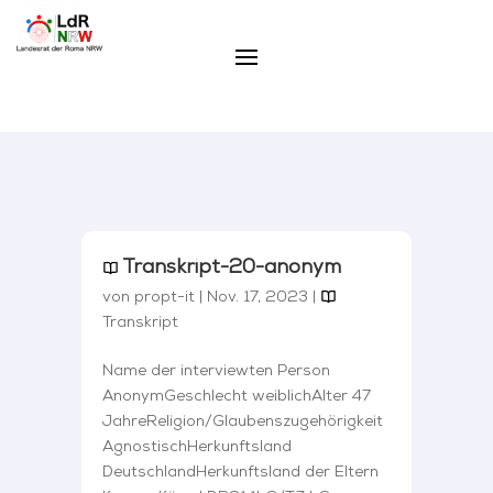
Transkript-20-anonym
von
propt-it
|
Nov. 17, 2023
|
Transkript
Name der interviewten Person
AnonymGeschlecht weiblichAlter 47
JahreReligion/Glaubenszugehörigkeit
AgnostischHerkunftsland
DeutschlandHerkunftsland der Eltern