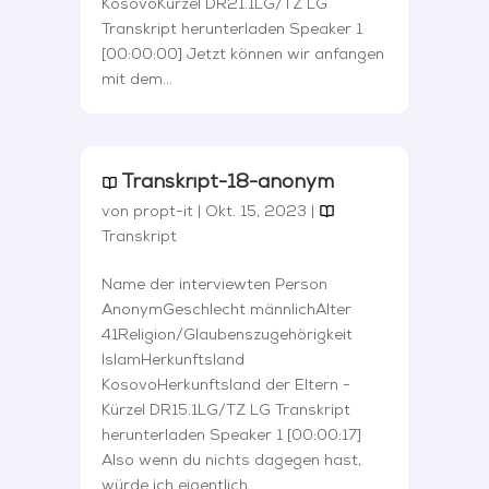
KosovoKürzel DR21.1LG/TZ LG
Transkript herunterladen Speaker 1
[00:00:00] Jetzt können wir anfangen
mit dem...
Transkript-18-anonym
von
propt-it
|
Okt. 15, 2023
|
Transkript
Name der interviewten Person
AnonymGeschlecht männlichAlter
41Religion/Glaubenszugehörigkeit
IslamHerkunftsland
KosovoHerkunftsland der Eltern -
Kürzel DR15.1LG/TZ LG Transkript
herunterladen Speaker 1 [00:00:17]
Also wenn du nichts dagegen hast,
würde ich eigentlich...