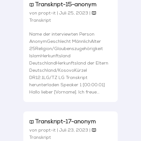
Transkript-15-anonym
von
propt-it
|
Juli 25, 2023
|
Transkript
Name der interviewten Person
AnonymGeschlecht MännlichAlter
25Religion/Glaubenszugehörigkeit
IslamHerkunftsland
DeutschlandHerkunftsland der Eltern
Deutschland/KosovoKürzel
DR12.1LG/TZ LG Transkript
herunterladen Speaker 1 [00:00:01]
Hallo lieber [Vorname]. Ich freue...
Transkript-17-anonym
von
propt-it
|
Juli 23, 2023
|
Transkript