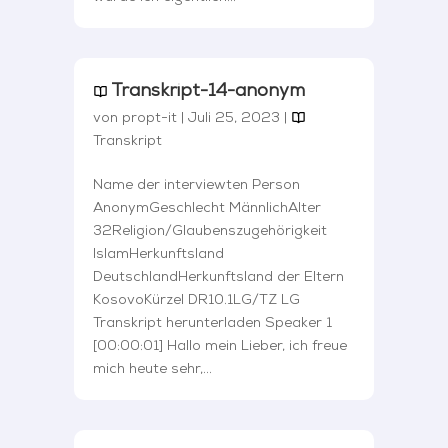
Transkript-14-anonym
von
propt-it
|
Juli 25, 2023
|
Transkript
Name der interviewten Person
AnonymGeschlecht MännlichAlter
32Religion/Glaubenszugehörigkeit
IslamHerkunftsland
DeutschlandHerkunftsland der Eltern
KosovoKürzel DR10.1LG/TZ LG
Transkript herunterladen Speaker 1
[00:00:01] Hallo mein Lieber, ich freue
mich heute sehr,...